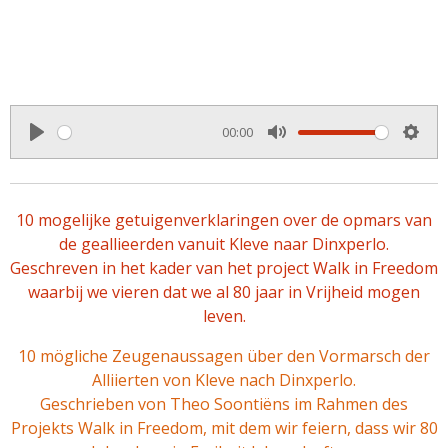
00:00
P
M
S
l
u
e
a
t
t
10 mogelijke getuigenverklaringen over de opmars van
y
e
t
de geallieerden vanuit Kleve naar Dinxperlo.
i
Geschreven in het kader van het project Walk in Freedom
n
waarbij we vieren dat we al 80 jaar in Vrijheid mogen
leven.
g
s
10 mögliche Zeugenaussagen über den Vormarsch der
Alliierten von Kleve nach Dinxperlo.
Geschrieben
von Theo Soontiëns
im Rahmen des
Projekts Walk in Freedom, mit dem wir feiern, dass wir 80