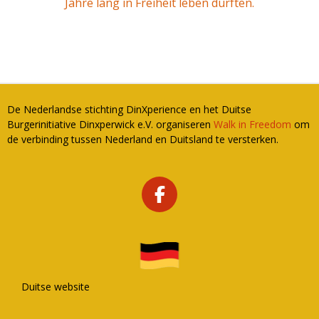
Jahre lang in Freiheit leben durften.
De Nederlandse stichting DinXperience en het Duitse
Burgerinitiative Dinxperwick e.V. organiseren
Walk in Freedom
om
de verbinding tussen Nederland en Duitsland te versterken.
F
A
C
E
B
O
Duitse website
O