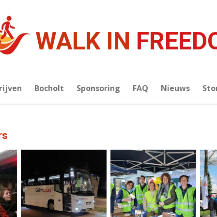
WALK IN
FREED
rijven
Bocholt
Sponsoring
FAQ
Nieuws
Sto
rs