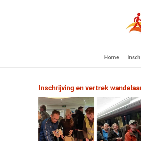
Ga
direct
naar
de
hoofdinhoud
Home
Insch
Inschrijving en vertrek wandelaa